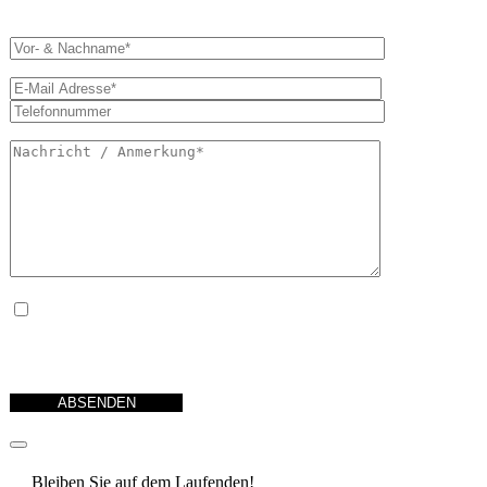
Ja, ich habe die
Datenschutzerklärung
zur Kenntnis genommen und bin damit einverstanden, dass die v
angegebenen Daten elektronisch erhoben und gespeichert werden. Meine Daten werden dabei nur streng zwec
Bearbeitung und Beantwortung meiner Anfrage benutzt. Mit dem Absenden des Kontaktformulars erkläre ich 
Verarbeitung einverstanden
Bleiben Sie auf dem Laufenden!