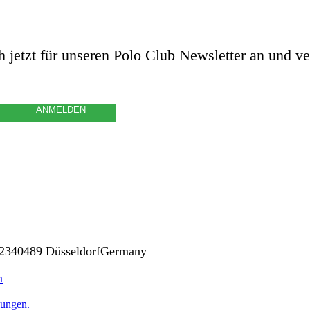
 jetzt für unseren Polo Club Newsletter an und ve
ergabe meiner Daten gemäß der
23
40489 Düsseldorf
Germany
m
lungen.