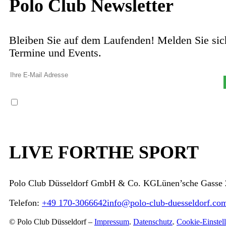
Polo Club Newsletter
Bleiben Sie auf dem Laufenden! Melden Sie sich
Termine und Events.
Ich habe die
Datenschutzerklärung
gelesen und akzeptiere sie, außerdem willige ich in die Weit
Datenschutzerklärung ein.
LIVE FOR
THE SPORT
Polo Club Düsseldorf GmbH & Co. KG
Lünen’sche Gasse 
Telefon:
+49 170-3066642
info@polo-club-duesseldorf.co
© Polo Club Düsseldorf –
Impressum
.
Datenschutz
.
Cookie-Einstel