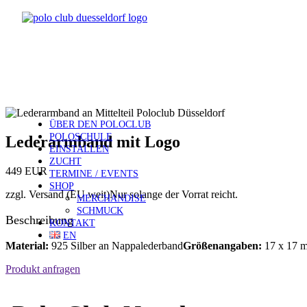
ÜBER DEN POLOCLUB
POLOSCHULE
Lederarmband mit Logo
EINSTALLEN
ZUCHT
449 EUR
TERMINE / EVENTS
SHOP
zzgl. Versand (EU weit)
Nur solange der Vorrat reicht.
MERCHANDISE
SCHMUCK
Beschreibung
KONTAKT
EN
Material:
925 Silber an Nappalederband
Größenangaben:
17 x 17 
Produkt anfragen