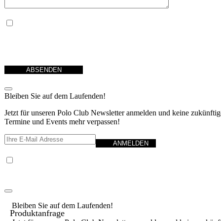
Ja, ich habe die
Datenschutzerklärung
zur Kenntnis genommen und bin damit einverstanden, dass die v
angegebenen Daten elektronisch erhoben und gespeichert werden. Meine Daten werden dabei nur streng zwec
Bearbeitung und Beantwortung meiner Anfrage benutzt. Mit dem Absenden des Kontaktformulars erkläre ich 
Verarbeitung einverstanden
Bleiben Sie auf dem Laufenden!
Jetzt für unseren Polo Club Newsletter anmelden und keine zukünfti
Termine und Events mehr verpassen!
Ich habe die
Datenschutzerklärung
gelesen und akzeptiere sie, außerdem willige ich in die Weiterg
Daten gemäß der Datenschutzerklärung ein.
Bleiben Sie auf dem Laufenden!
Produktanfrage