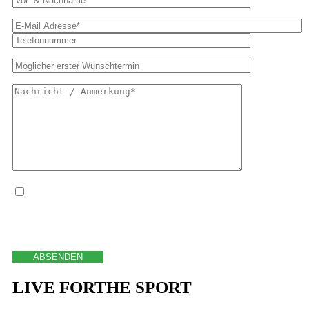
Ja, ich habe die
Datenschutzerklärung
zur Kenntnis genommen und bin damit einverstanden, dass
die von mir angegebenen Daten elektronisch erhoben und gespeichert werden. Meine Daten werden
dabei nur streng zweckgebunden zur Bearbeitung und Beantwortung meiner Anfrage benutzt. Mit dem
Absenden des Kontaktformulars erkläre ich mich mit der Verarbeitung einverstanden
LIVE FOR
THE SPORT