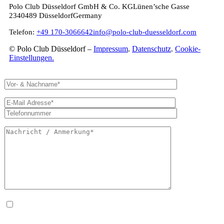
Polo Club Düsseldorf GmbH & Co. KG
Lünen’sche Gasse
23
40489 Düsseldorf
Germany
Telefon:
+49 170-3066642
info@polo-club-duesseldorf.com
© Polo Club Düsseldorf –
Impressum
.
Datenschutz
.
Cookie-
Einstellungen.
Ja, ich habe die
Datenschutzerklärung
zur Kenntnis genommen und bin damit einverstanden, dass die v
angegebenen Daten elektronisch erhoben und gespeichert werden. Meine Daten werden dabei nur streng zwec
Bearbeitung und Beantwortung meiner Anfrage benutzt. Mit dem Absenden des Kontaktformulars erkläre ich 
Verarbeitung einverstanden